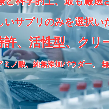
療と科学的上、最も厳選
しいサプリのみを選択い
特許、活性型、クリ
アミノ酸、純無添加パウダー、 