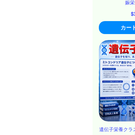
娠栄
$
カー
遺伝子栄養クラス