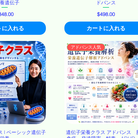
養遺伝子
ドバンス
価格
価格
348.00
$498.00
トに入れる
カートに入れる
アドバンス人気
 l ベーシック遺伝子
遺伝子栄養クラス アドバンス 