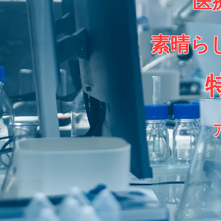
医
素晴ら