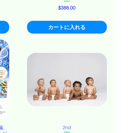
価格
$388.00
カートに入れる
脳、
2nd