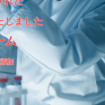
された
たしました
ーム
無添加