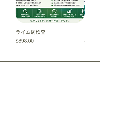
ライム病検査
カビ検査
価格
価格
$898.00
$878.00
​遺伝子検査
​遺伝子栄養
​遺伝子栄養クラス
​遺伝子コンサル