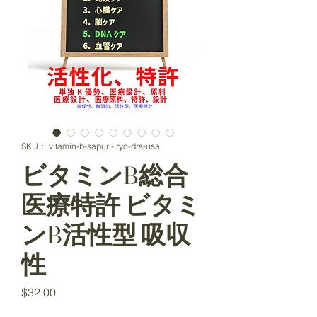
SKU： vitamin-b-sapuri-iryo-drs-usa
ビタミンB総合
医療特許 ビタミ
ンB活性型 吸収
性
価
$32.00
格