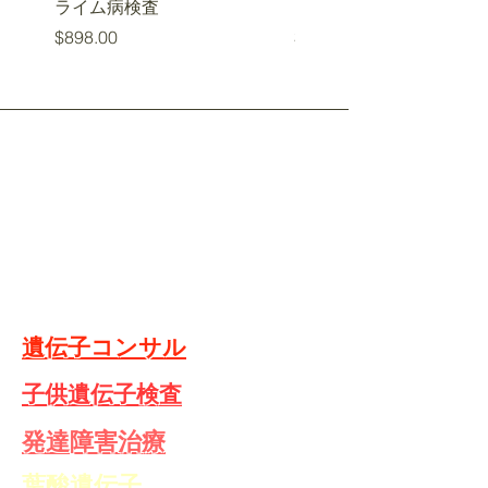
ライム病検査
カビ検査
価格
価格
$898.00
$878.00
​遺伝子検査
​遺伝子栄養
​遺伝子栄養クラス
​遺伝子コンサル
​子供遺伝子検査
​発達障害治療
​葉酸遺伝子