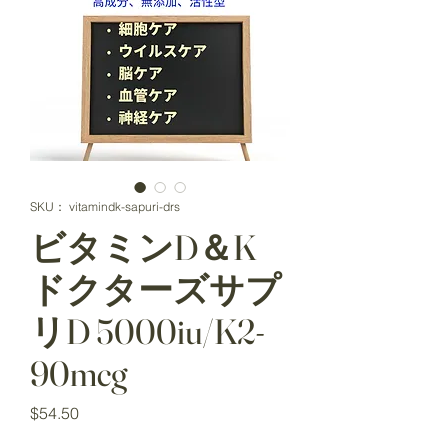
SKU： vitamindk-sapuri-drs
ビタミンD＆K
ドクターズサプ
リD 5000iu/K2-
90mcg
価
$54.50
格