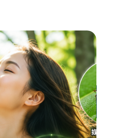
eaning instructions. This is also a
 what makes this product special
rs can benefit from this item.