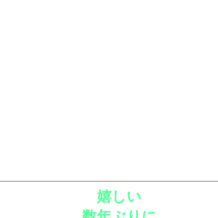
​マイヘルス依頼
嬉しい
数年ぶりに