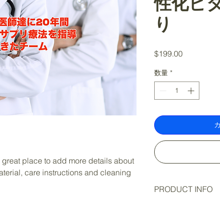
性化ビ
り
価
$199.00
格
数量
*
a great place to add more details about 
terial, care instructions and cleaning 
PRODUCT INFO
I'm a product detail.
information about yo