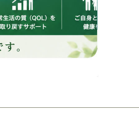
カビ検査
価格
$878.00
​遺伝子栄養クラス