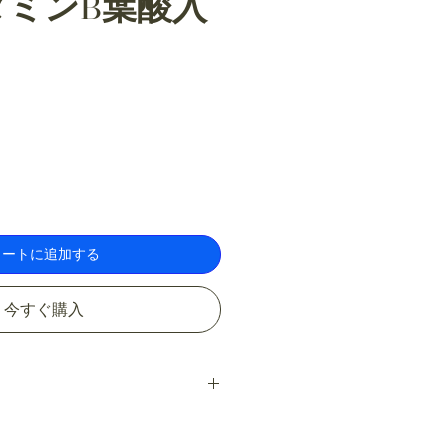
タミンB葉酸入
カートに追加する
今すぐ購入
 I'm a great place to add more
ur product such as sizing,