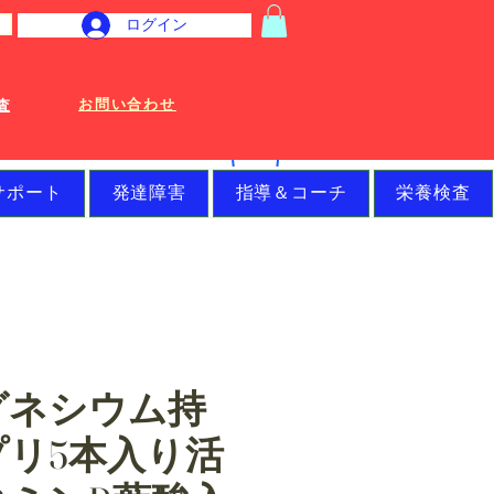
ログイン
お問い合わせ
査
サポート
発達障害
指導＆コーチ
栄養検査
グネシウム持
プリ5本入り活