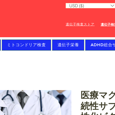
USD ($)
遺伝子検査ストア
遺伝子検
ミトコンドリア検査
遺伝子栄養
ADHD総合
医療マ
続性サ