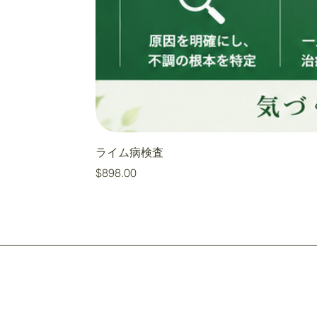
ライム病検査
価格
$898.00
​遺伝子検査