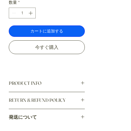
数量
*
カートに追加する
今すぐ購入
PRODUCT INFO
I'm a product detail. I'm a great place to
RETURN & REFUND POLICY
add more information about your
product such as sizing, material, care
I’m a Return and Refund policy. I’m a
and cleaning instructions. This is also a
発送について
great place to let your customers know
great space to write what makes this
what to do in case they are dissatisfied
product special and how your
発送について
with their purchase. Having a