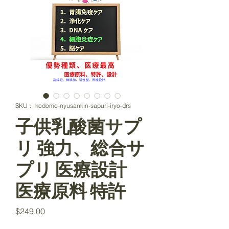
SKU： kodomo-nyusankin-sapuri-iryo-drs
子供乳酸菌サプ
リ 強力、総合サ
プリ 医療設計
医療原料 特許
価
$249.00
格