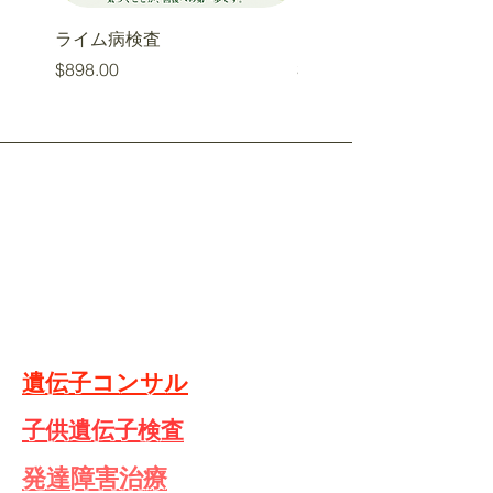
ライム病検査
カビ検査
価格
価格
$898.00
$878.00
​遺伝子検査
​遺伝子栄養
​遺伝子栄養クラス
​遺伝子コンサル
​子供遺伝子検査
​発達障害治療