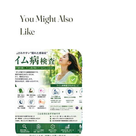
customers can benefit from this item.
普通便と速達便のみです
straightforward refund or exchange
弊社でご注文の発送は手続きさせて頂き
policy is a great way to build trust and
You Might Also
ます。全て追跡が番号があります
reassure your customers that they can
普通郵便追跡
buy with confidence.
Like
Nippon Exp
Yamato