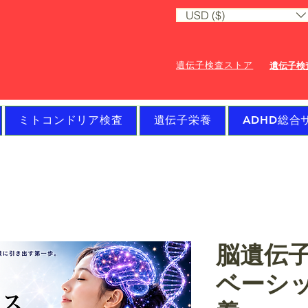
USD ($)
遺伝子検査ストア
遺伝子検
ミトコンドリア検査
遺伝子栄養
ADHD総合
脳遺伝子
ベーシ