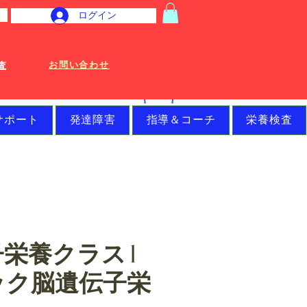
ログイン
お問い合わせ
査
サポート
発達障害
指導＆コーチ
栄養検査
栄養クラス l
ック脳遺伝子栄