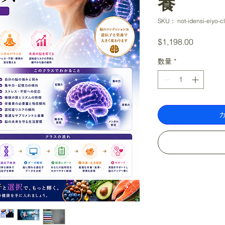
養
SKU： not-idensi-eiyo-c
価
$1,198.00
格
数量
*