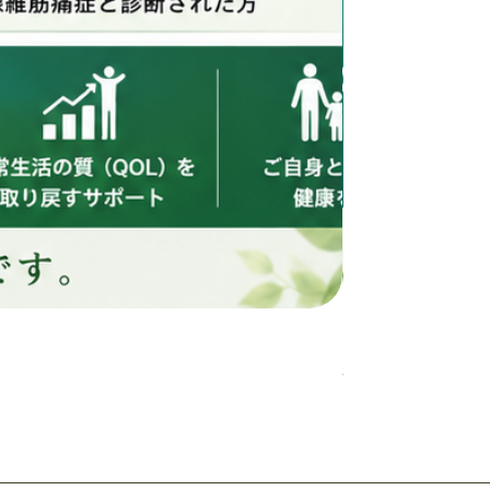
カビ検査
価格
$878.00