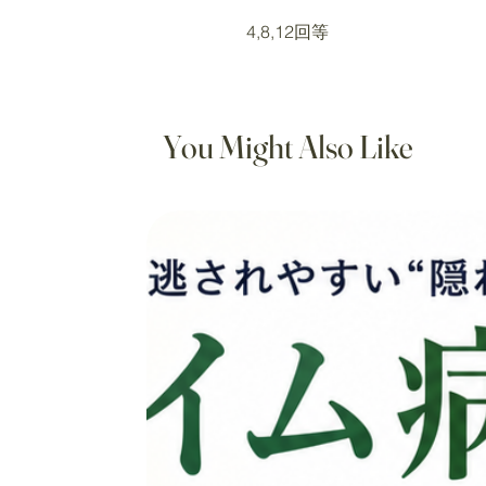
4,8,12回等
You Might Also Like