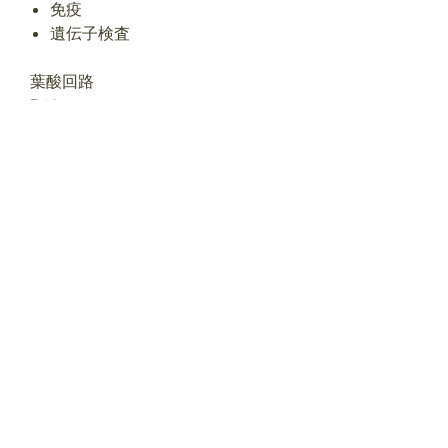
免疫
遺伝子検査
葉酸回路
B12
メチオニン
脳伝達物質
解毒の手前まで
お支払い、ペイパルは分割が可能で
す
4,8,12回等
You Might Also
Like