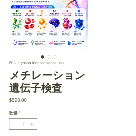
SKU： yosan-idenbshikensa-usa
メチレーション
遺伝子検査
価
$598.00
格
数量
*