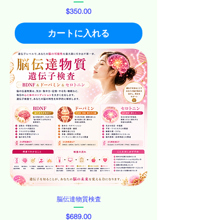
価格
$350.00
カートに入れる
脳伝達物質検査
価格
$689.00