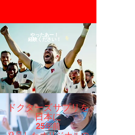
やったあー！
を
​経験ください！
ドクターズサプリを
日本に
25年前
発足したオリジナル​の