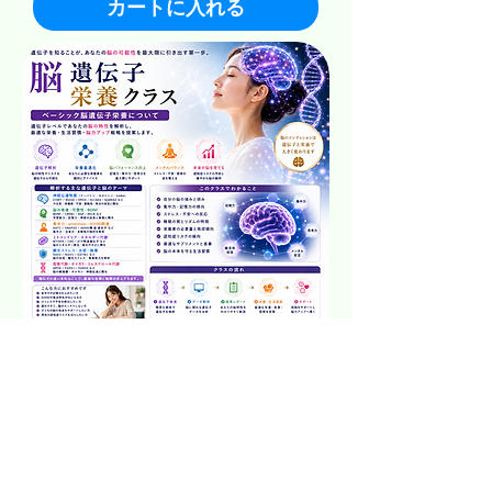
カートに入れる
脳遺伝子栄養クラス l ベーシック脳遺伝子栄
養
価格
$1,198.00
カートに入れる