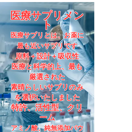
医療サプリメン
ト
医療サプリとは、お薬に
最も近い​サプリです
原料＋設計＋吸収性
医療と科学的上、最も
厳選された
素晴らしいサプリのみ
を選択いたしました
特許、活性型、クリ
ーム
アミノ酸、純無添加パウ