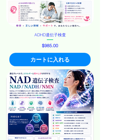
ADHD遺伝子検査
価格
$985.00
カートに入れる