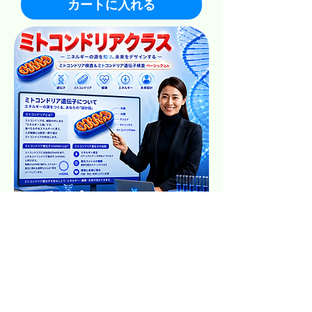
カートに入れる
ミトコンドリア遺伝子クラス
価格
$1,898.00
カートに入れる