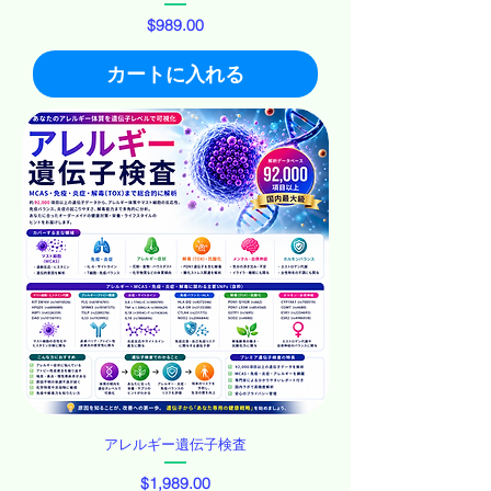
価格
$989.00
カートに入れる
アレルギー遺伝子検査
価格
$1,989.00