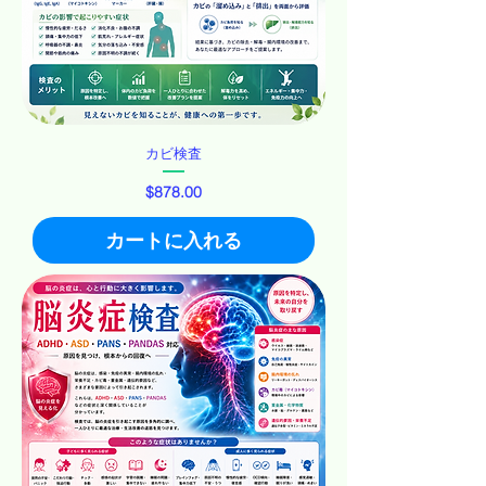
カビ検査
価格
$878.00
カートに入れる