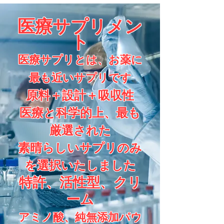
医療サプリメン
ト
医療サプリとは、お薬に
最も近い​サプリです
原料＋設計＋吸収性
医療と科学的上、最も
厳選された
素晴らしいサプリのみ
を選択いたしました
特許、活性型、クリ
ーム
アミノ酸、純無添加パウ