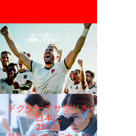
やったあー！
を
​経験ください！
ドクターズサプリを
日本に
25年前
発足したオリジナル​の