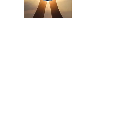
my health.jp® 2005-2035