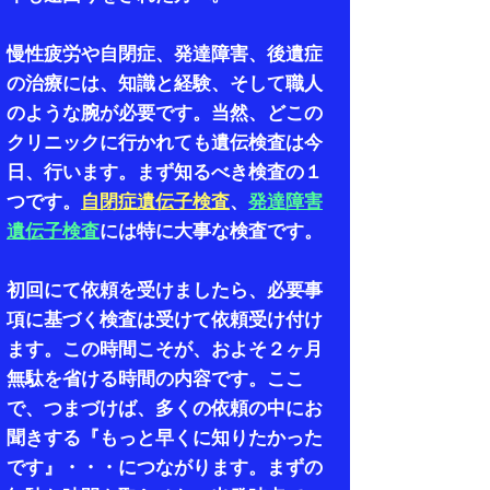
慢性疲労や自閉症、発達障害、後遺症
の治療には、知識と経験、そして職人
のような腕が必要です。当然、どこの
クリニックに行かれても遺伝検査は今
日、行います。まず知るべき検査の１
つです。
自閉症遺伝子検査
、
発達障害
遺伝子検査
には特に大事な検査です。
初回にて依頼を受けましたら、必要事
項に基づく検査は受けて依頼受け付け
ます。この時間こそが、およそ２ヶ月
無駄を省ける時間の内容です。ここ
で、つまづけば、多くの依頼の中にお
聞きする『もっと早くに知りたかった
です』・・・につながります。まずの