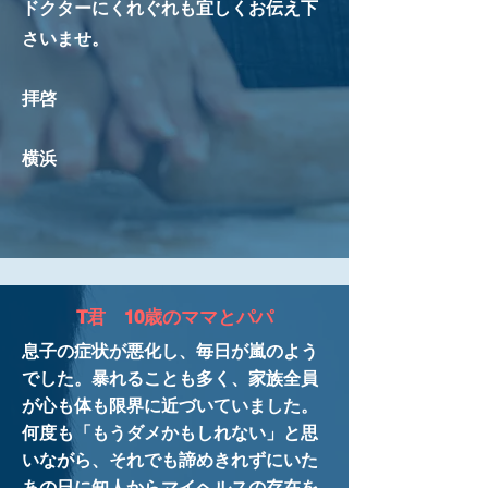
ドクターにくれぐれも宜しくお伝え下
さいませ。
拝啓​
​横浜
T君 10歳のママとパパ
息子の症状が悪化し、毎日が嵐のよう
でした。暴れることも多く、家族全員
が心も体も限界に近づいていました。
何度も「もうダメかもしれない」と思
いながら、それでも諦めきれずにいた
あの日に知人から
マイヘルスの存在を