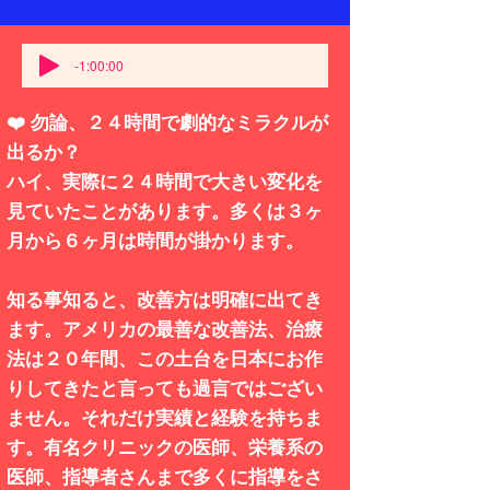
-1:00:00
❤️ 勿論、２４時間で劇的なミラクルが
出るか？
ハイ、実際に２４時間で大きい変化を
見ていたことがあります。多くは３ヶ
月から６ヶ月は時間が掛かります。
知る事知ると、改善方は明確に出てき
ます。アメリカの最善な改善法、治療
法は２０年間、この土台を日本にお作
りしてきたと言っても過言ではござい
ません。それだけ実績と経験を持ちま
す。有名クリニックの医師、栄養系の
医師、指導者さんまで多くに指導をさ