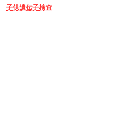
​子供遺伝子検査
​発達障害治療
​葉酸遺伝子
NAD/NADH遺伝子検査
炎症遺伝子検査
ADHDサプリ
ADHD遺伝子検査
ADHD遺伝子検査
更年期遺伝子検査
更年期障害コンサル