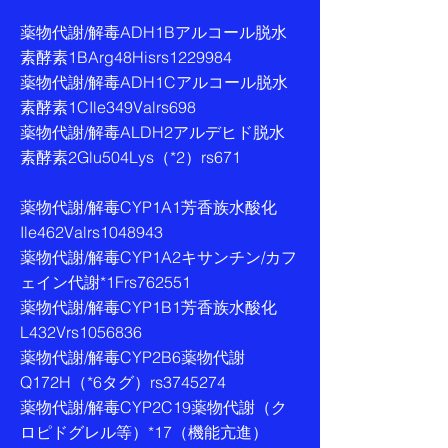
薬物代謝/解毒ADH1Bアルコール脱水
素酵素1BArg48Hisrs1229984
薬物代謝/解毒ADH1Cアルコール脱水
素酵素1CIle349Valrs698
薬物代謝/解毒ALDH2アルデヒド脱水
素酵素2Glu504Lys（*2）rs671
薬物代謝/解毒CYP1A1芳香族水酸化
Ile462Valrs1048943
薬物代謝/解毒CYP1A2キサンチン/カフ
ェイン代謝*1Frs762551
薬物代謝/解毒CYP1B1芳香族水酸化
L432Vrs1056836
薬物代謝/解毒CYP2B6薬物代謝
Q172H（*6タグ）rs3745274
薬物代謝/解毒CYP2C19薬物代謝（ク
ロピドグレル等）*17（機能亢進）