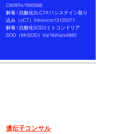
C609Trs1800566
解毒 l 抗酸化SLC7A11システイン取り
込み（xCT）Intronicrs13120371
解毒 l 抗酸化SOD2ミトコンドリア
SOD（MnSOD）Val16Alars4880
​遺伝子検査
​遺伝子栄養
​遺伝子栄養クラス
​遺伝子コンサル