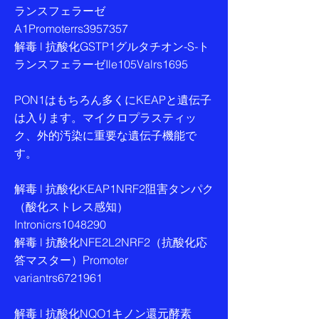
ランスフェラーゼ
A1Promoterrs3957357
解毒 l 抗酸化GSTP1グルタチオン-S-ト
ランスフェラーゼIle105Valrs1695
PON1はもちろん多くにKEAPと遺伝子
は入ります。マイクロプラスティッ
ク、外的汚染に重要な遺伝子機能で
す。
解毒 l 抗酸化KEAP1NRF2阻害タンパク
（酸化ストレス感知）
Intronicrs1048290
解毒 l 抗酸化NFE2L2NRF2（抗酸化応
答マスター）Promoter
variantrs6721961
解毒 l 抗酸化NQO1キノン還元酵素