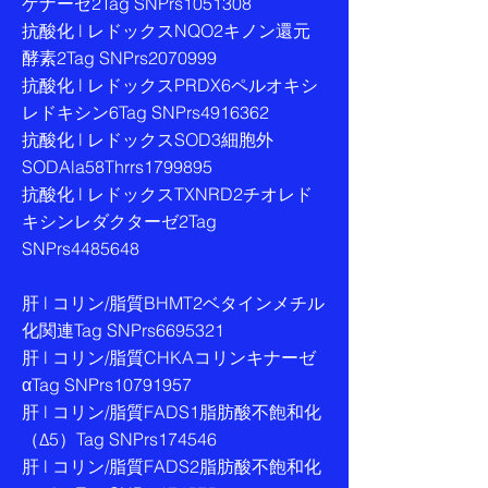
ゲナーゼ2Tag SNPrs1051308
抗酸化 l レドックスNQO2キノン還元
酵素2Tag SNPrs2070999
抗酸化 l レドックスPRDX6ペルオキシ
レドキシン6Tag SNPrs4916362
抗酸化 l レドックスSOD3細胞外
SODAla58Thrrs1799895
抗酸化 l レドックスTXNRD2チオレド
キシンレダクターゼ2Tag
SNPrs4485648
肝 l コリン/脂質BHMT2ベタインメチル
化関連Tag SNPrs6695321
肝 l コリン/脂質CHKAコリンキナーゼ
αTag SNPrs10791957
肝 l コリン/脂質FADS1脂肪酸不飽和化
（Δ5）Tag SNPrs174546
肝 l コリン/脂質FADS2脂肪酸不飽和化