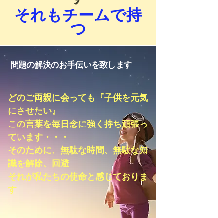
​それもチームで持
つ
問題の解決のお手伝いを致します
​どのご両親に会っても『子供を元気
にさせたい』
この言葉を毎日念に強く持ち頑張っ
ています・・・
そのために、無駄な時間、無駄な知
識を解除、回避​
​それが私たちの使命と感じておりま
す