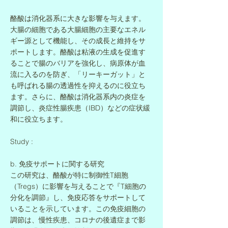
酪酸は消化器系に大きな影響を与えます。
大腸の細胞である大腸細胞の主要なエネル
ギー源として機能し、その成長と維持をサ
ポートします。酪酸は粘液の生成を促進す
ることで腸のバリアを強化し、病原体が血
流に入るのを防ぎ、「リーキーガット」と
も呼ばれる腸の透過性を抑えるのに役立ち
ます。さらに、酪酸は消化器系内の炎症を
調節し、炎症性腸疾患（IBD）などの症状緩
和に役立ちます。
Study :
b. 免疫サポートに関する研究
この研究は、酪酸が特に制御性T細胞
（Tregs）に影響を与えることで『T細胞の
分化を調節』し、免疫応答をサポートして
いることを示しています。この免疫細胞の
調節は、慢性疾患、コロナの後遺症まで影