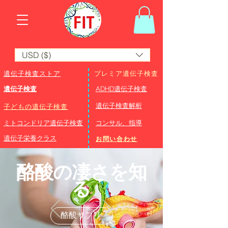
USD ($)
遺伝子検査ストア
プレミア遺伝子検査
遺伝子検査
ADHD遺伝子検査
​遺伝子検査解析
子どもの遺伝子検査
ミトコンドリア遺伝子検査
コンサル、指導
遺伝子栄養クラス
お問い合わせ
酪酸の凄さを知
る
酪酸サプリ