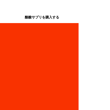
便秘症の方は、プロバイオティクスと同
時に摂取されることをおすすめします。
酪酸サプリを購入する