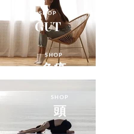
SHOP
GUT
SHOP
免疫
SHOP
頭