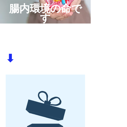
腸内環境の命で
す
​酪酸の研究を知
る
⬇︎