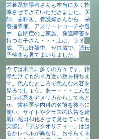
栄養系指導者さんも本当に多く指
導させてきていただきました。
医
師、歯科医、看護婦さんから、栄
養指導者、アスリートコーチや選
手、自閉症のご家族、発達障害を
持つお子さん・・・上は、９３
歳、下は妊娠中、ゼロ歳で、遺伝
子検査も見てまいりました。
今では本当に多くの方々です。指
導だけでも約４万近い数を持ちま
す。色んなところで色んな内容を
見るでしょう。あー・・・こんな
コラボ系をアメリカからしてると
か、歯科医や内科の名前を後ろに
使い、サイトやクラスの広告を綺
麗に花日和化させて見せていても
実際に『学ぶクオリティー』はは
るかレベルが異なり、おそらく未