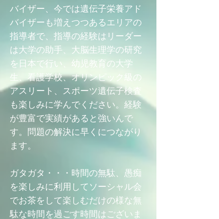
バイザー、今では遺伝子栄養アド
バイザーも増えつつあるエリアの
指導者で、指導の経験はリーダー
は大学の助手、大脳生理学の研究
を日本で行い、幼児教育の大学
生、看護学校、オリンピック級の
アスリート、スポーツ遺伝子検査
も楽しみに学んでください。経験
が豊富で実績があると強いんで
す。問題の解決に早くにつながり
ます。
ガタガタ・・・時間の無駄、愚痴
を楽しみに利用してソーシャル会
でお茶をして楽しむだけの様な無
駄な時間を過ごす時間はございま