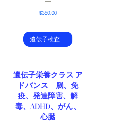
価
$350.00
格
遺伝子検査アドバンスを購入
アドバンス人気
遺伝子栄養クラス ア
ドバンス 脳、免
疫、発達障害、解
毒、ADHD、がん、
心臓