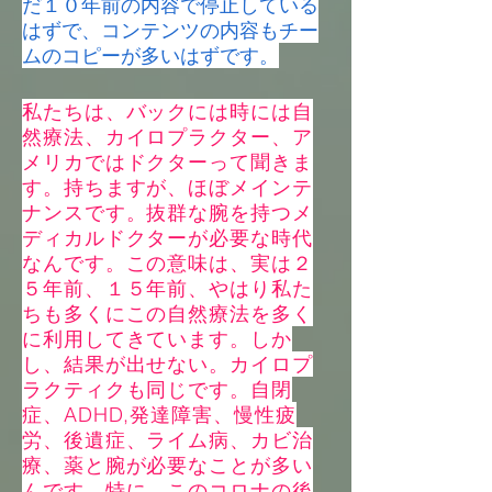
だ１０年前の内容で停止している
はずで、コンテンツの内容もチー
ムのコピーが多いはずです。
私たちは、バックには時には自
然療法、カイロプラクター、ア
メリカではドクターって聞きま
す。持ちますが、ほぼメインテ
ナンスです。抜群な腕を持つメ
ディカルドクターが必要な時代
なんです。この意味は、実は２
５年前、１５年前、やはり私た
ちも多くにこの自然療法を多く
に利用してきています。しか
し、結果が出せない。カイロプ
ラクティクも同じです。自閉
症、ADHD,発達障害、慢性疲
労、後遺症、ライム病、カビ治
療、薬と腕が必要なことが多い
んです。特に、このコロナの後