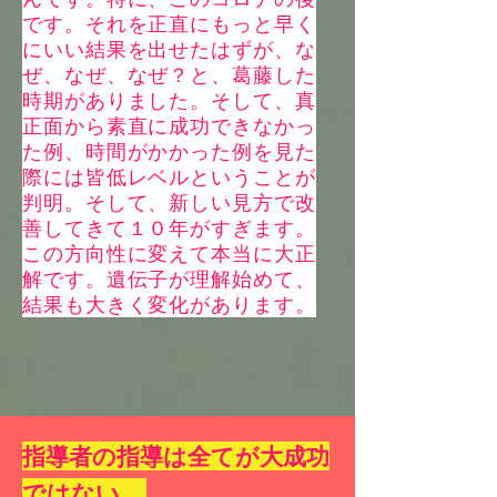
です。それを正直にもっと早く
にいい結果を出せたはずが、な
ぜ、なぜ、なぜ？と、葛藤した
時期がありました。そして、真
正面から素直に成功できなかっ
た例、時間がかかった例を見た
際には皆低レベルということが
判明。そして、新しい見方で改
善してきて１０年がすぎます。
この方向性に変えて本当に大正
解です。遺伝子が理解始めて、
結果も大きく変化があります。
指導者の指導は全てが大成功
ではない....