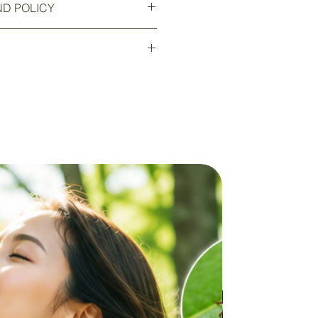
ND POLICY
ur product such as sizing,
eaning instructions. This is also a
nd policy. I’m a great place to let
 what makes this product special
what to do in case they are
rs can benefit from this item.
ir purchase. Having a
nd or exchange policy is a great
です
nd reassure your customers that
は手続きさせて頂きます。全て追跡
nfidence.