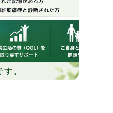
カビ検査
価格
$878.00