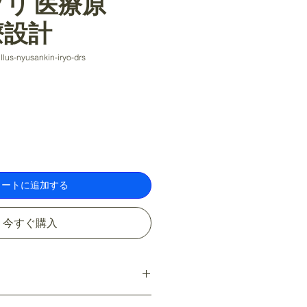
リ 医療原
療設計
lus-nyusankin-iryo-drs
カートに追加する
今すぐ購入
 I'm a great place to add more