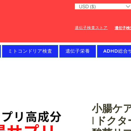
USD ($)
遺伝子検査ストア
遺伝子検
ミトコンドリア検査
遺伝子栄養
ADHD総合
小腸ケ
l ドク