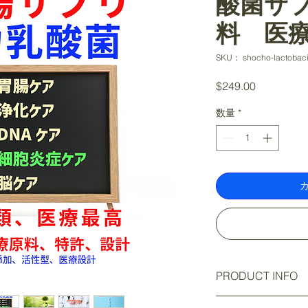
酸菌サプ
料 医
SKU： shocho-lactobacil
価
$249.00
格
数量
*
PRODUCT INFO
I'm a product detail.