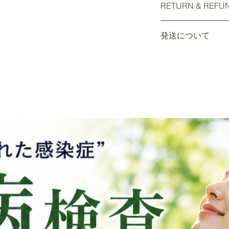
RETURN & REFU
information about yo
material, care and cl
I’m a Return and Refu
great space to write
発送について
your customers know 
and how your custome
dissatisfied with the
発送について
straightforward refu
普通便と速達便のみ
way to build trust a
弊社でご注文の発送
they can buy with co
が番号があります
普通郵便追跡
Nippon Exp
Yamato